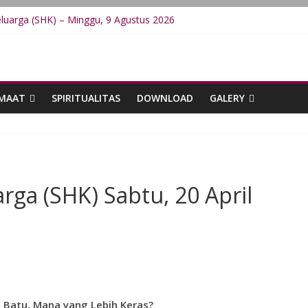
luarga (SHK) – Minggu, 9 Agustus 2026
luarga (SHK) – Sabtu, 8 Agustus 2026
luarga (SHK) – Jumat, 7 Agustus 2026
luarga (SHK) – Kamis, 6 Agustus 2026
luarga (SHK) – Rabu, 5 Agustus 2026
EMAAT
SPIRITUALITAS
DOWNLOAD
GALERY
rga (SHK) Sabtu, 20 April
n Batu, Mana yang Lebih Keras?