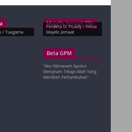
a
Majelis Jemaat Silo
Pendeta D. Picauly / Ketua
y / Tuagama
Majelis Jemaat
Beta GPM
“Aku Menanam Apolos
Menyiram Tetapi Allah Yang
Memberi Pertumbuhan”