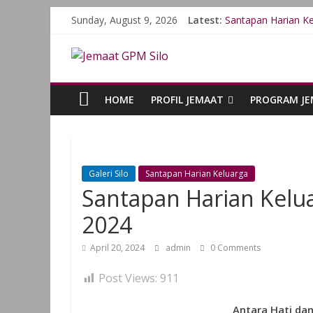
Sunday, August 9, 2026
Latest:
Santapan Harian Ke
Santapan Harian Ke
Santapan Harian Ke
Santapan Harian Ke
Santapan Harian Ke
HOME
PROFIL JEMAAT
PROGRAM J
Galeri Silo
Santapan Harian Keluarga
Santapan Harian Kelua
2024
April 20, 2024
admin
0 Comments
Post Views:
911
Antara Hati da