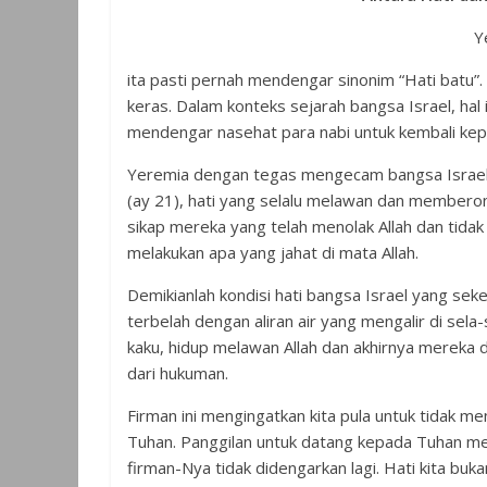
Y
ita pasti pernah mendengar sinonim “Hati batu”
keras. Dalam konteks sejarah bangsa Israel, ha
mendengar nasehat para nabi untuk kembali kep
Yeremia dengan tegas mengecam bangsa Israel 
(ay 21), hati yang selalu melawan dan memberon
sikap mereka yang telah menolak Allah dan tida
melakukan apa yang jahat di mata Allah.
Demikianlah kondisi hati bangsa Israel yang sek
terbelah dengan aliran air yang mengalir di sel
kaku, hidup melawan Allah dan akhirnya mereka d
dari hukuman.
Firman ini mengingatkan kita pula untuk tidak m
Tuhan. Panggilan untuk datang kepada Tuhan melal
firman-Nya tidak didengarkan lagi. Hati kita buk