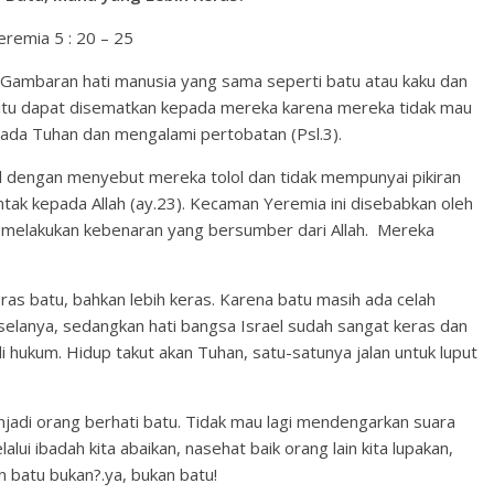
eremia 5 : 20 – 25
. Gambaran hati manusia yang sama seperti batu atau kaku dan
l itu dapat disematkan kepada mereka karena mereka tidak mau
ada Tuhan dan mengalami pertobatan (Psl.3).
dengan menyebut mereka tolol dan tidak mempunyai pikiran
tak kepada Allah (ay.23). Kecaman Yeremia ini disebabkan oleh
k melakukan kebenaran yang bersumber dari Allah. Mereka
eras batu, bahkan lebih keras. Karena batu masih ada celah
a-selanya, sedangkan hati bangsa Israel sudah sangat keras dan
i hukum. Hidup takut akan Tuhan, satu-satunya jalan untuk luput
enjadi orang berhati batu. Tidak mau lagi mendengarkan suara
ui ibadah kita abaikan, nasehat baik orang lain kita lupakan,
an batu bukan?.ya, bukan batu!