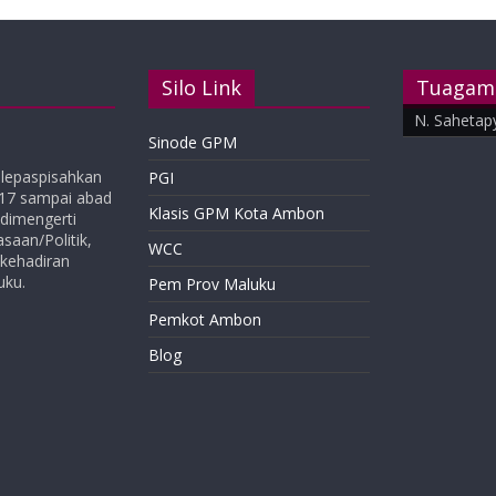
Silo Link
Tuagam
N. Sahetap
Sinode GPM
ilepaspisahkan
PGI
-17 sampai abad
Klasis GPM Kota Ambon
a dimengerti
aan/Politik,
WCC
 kehadiran
uku.
Pem Prov Maluku
Pemkot Ambon
Blog