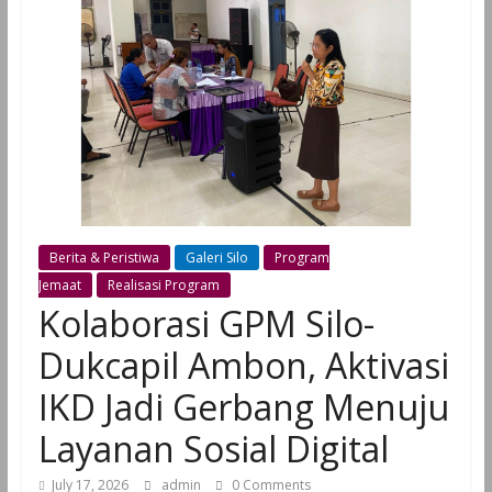
Berita & Peristiwa
Galeri Silo
Program
Jemaat
Realisasi Program
Kolaborasi GPM Silo-
Dukcapil Ambon, Aktivasi
IKD Jadi Gerbang Menuju
Layanan Sosial Digital
July 17, 2026
admin
0 Comments