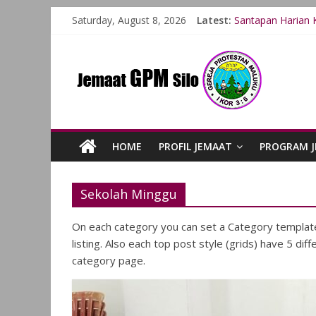
Saturday, August 8, 2026
Latest:
Santapan Harian K
Santapan Harian 
Santapan Harian 
Santapan Harian 
Santapan Harian 
HOME
PROFIL JEMAAT
PROGRAM 
Sekolah Minggu
On each category you can set a Category template 
listing. Also each top post style (grids) have 5 dif
category page.