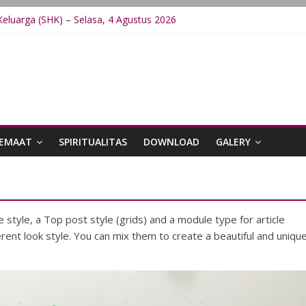
eluarga (SHK) – Selasa, 4 Agustus 2026
Keluarga (SHK) – Sabtu, 8 Agustus 2026
Keluarga (SHK) – Jumat, 7 Agustus 2026
Keluarga (SHK) – Kamis, 6 Agustus 2026
Keluarga (SHK) – Rabu, 5 Agustus 2026
JEMAAT
SPIRITUALITAS
DOWNLOAD
GALERY
style, a Top post style (grids) and a module type for article
ferent look style. You can mix them to create a beautiful and uniqu