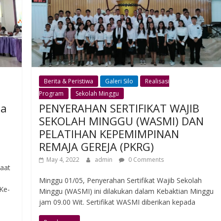
Berita & Peristiwa
Galeri Silo
Realisasi
Program
Sekolah Minggu
ja
PENYERAHAN SERTIFIKAT WAJIB
SEKOLAH MINGGU (WASMI) DAN
PELATIHAN KEPEMIMPINAN
REMAJA GEREJA (PKRG)
May 4, 2022
admin
0 Comments
maat
Minggu 01/05, Penyerahan Sertifikat Wajib Sekolah
Ke-
Minggu (WASMI) ini dilakukan dalam Kebaktian Minggu
jam 09.00 Wit. Sertifikat WASMI diberikan kepada