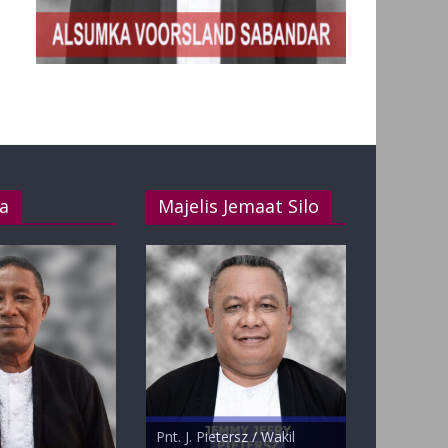
a
Majelis Jemaat Silo
anlohy /
Pnt. J. Pietersz / Wakil