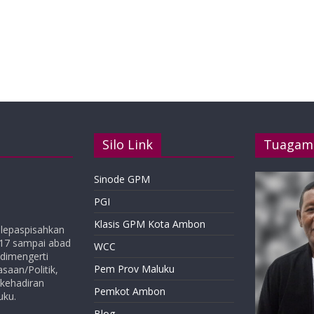
Silo Link
Tuagam
Sinode GPM
PGI
Klasis GPM Kota Ambon
ilepaspisahkan
-17 sampai abad
WCC
a dimengerti
Pem Prov Maluku
aan/Politik,
 kehadiran
Pemkot Ambon
uku.
Ny. N. Y. N
Blog