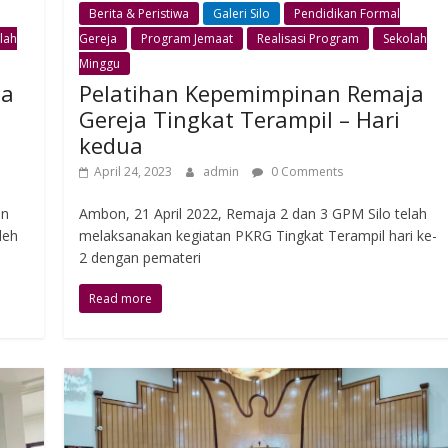
Berita & Peristiwa
Galeri Silo
Pendidikan Formal
lah
Gereja
Program Jemaat
Realisasi Program
Sekolah
Minggu
ja
Pelatihan Kepemimpinan Remaja
Gereja Tingkat Terampil – Hari
kedua
April 24, 2023
admin
0 Comments
an
Ambon, 21 April 2022, Remaja 2 dan 3 GPM Silo telah
leh
melaksanakan kegiatan PKRG Tingkat Terampil hari ke-
2 dengan pemateri
Read more