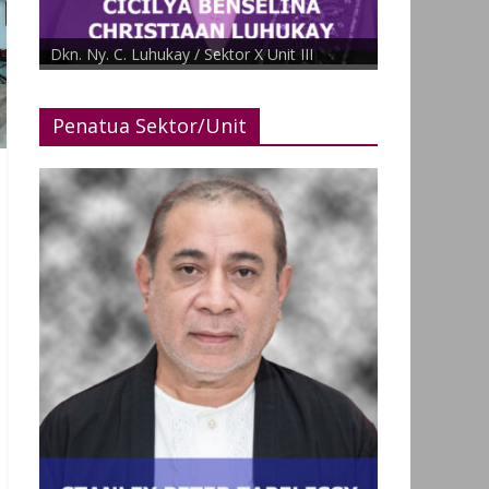
Dkn. Ny. C. Luhukay / Sektor X Unit III
Penatua Sektor/Unit