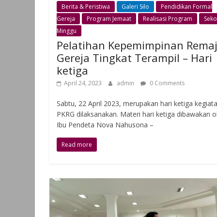
Berita & Peristiwa
Galeri Silo
Pendidikan Formal
Gereja
Program Jemaat
Realisasi Program
Seko
Minggu
Pelatihan Kepemimpinan Rema
Gereja Tingkat Terampil – Hari
ketiga
April 24, 2023
admin
0 Comments
Sabtu, 22 April 2023, merupakan hari ketiga kegiat
PKRG dilaksanakan. Materi hari ketiga dibawakan o
Ibu Pendeta Nova Nahusona –
Read more