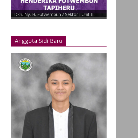
Dkn. J. Tapilouw / Sektor I Unit III
Anggota Sidi Baru