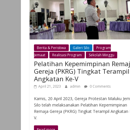
Berita & Peristiwa
Galeri Silo
Program
Jemaat
Realisasi Program
Sekolah Minggu
Pelatihan Kepemimpinan Rema
Gereja (PKRG) Tingkat Terampil
Angkatan Ke-V
April 21, 2023
admin
0 Comments
Kamis, 20 April 2023, Gereja Protestan Maluku Je
Silo telah melaksanakan Pelatihan Kepemimpinan
Remaja Gereja (PKRG) Tingkat Terampil Angkatan 
V.
Read more