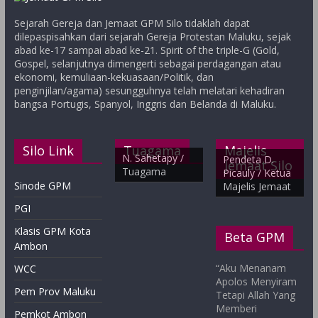
Sejarah Gereja dan Jemaat GPM Silo tidaklah dapat
dilepaspisahkan dari sejarah Gereja Protestan Maluku, sejak
abad ke-17 sampai abad ke-21. Spirit of the triple-G (Gold,
Gospel, selanjutnya dimengerti sebagai perdagangan atau
ekonomi, kemuliaan-kekuasaan/Politik, dan
penginjilan/agama) sesungguhnya telah melatari kehadiran
bangsa Portugis, Spanyol, Inggris dan Belanda di Maluku.
Silo Link
Tuagama
Majelis
N. Sahetapy /
Pendeta D.
Jemaat Silo
Tuagama
Picauly / Ketua
Sinode GPM
Majelis Jemaat
PGI
Klasis GPM Kota
Beta GPM
Ambon
“Aku Menanam
WCC
Apolos Menyiram
Pem Prov Maluku
Tetapi Allah Yang
Memberi
Pemkot Ambon